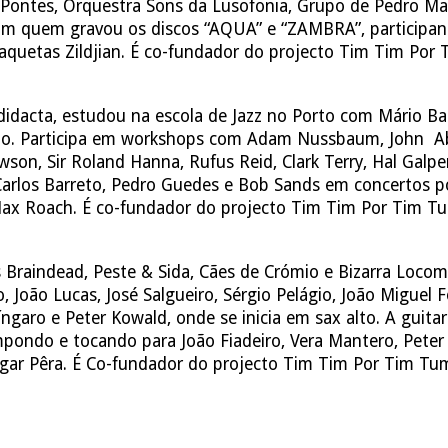
e Pontes, Orquestra Sons da Lusofonia, Grupo de Pedro M
 quem gravou os discos “AQUA” e “ZAMBRA”, participando
aquetas Zildjian. É co-fundador do projecto Tim Tim Por
dacta, estudou na escola de Jazz no Porto com Mário Ba
rto. Participa em workshops com Adam Nussbaum, John Abe
n, Sir Roland Hanna, Rufus Reid, Clark Terry, Hal Galper,
arlos Barreto, Pedro Guedes e Bob Sands em concertos por
Max Roach. É co-fundador do projecto Tim Tim Por Tim T
 Braindead, Peste & Sida, Cães de Crómio e Bizarra Locom
João Lucas, José Salgueiro, Sérgio Pelágio, João Miguel F
garo e Peter Kowald, onde se inicia em sax alto. A guita
mpondo e tocando para João Fiadeiro, Vera Mantero, Peter
gar Pêra. É Co-fundador do projecto Tim Tim Por Tim Tu