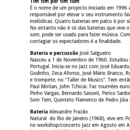
Tim tim por tim tum
É o nome de um projecto iniciado em 1996
responsável por elevar o seu instrumento fav
melódicas. Quatro baterias em palco é por s
No entanto não é só das baterias que vive 
som, pode ser usado para fazer música. Comu
contagiar os espectadores é a finalidade.
B
ateria e percussão
José Salgueiro
Nasceu a 1 de Novembro de 1960. Estudou n
Portugal. Inicia-se no Jazz com José Eduardo
Godinho, Zeca Afonso, José Mário Branco, Ru
e trompete, no “Taller de Musics”. Tem entã
Paul Motian, John Tchicai. Faz tournées eur
Pinho Vargas, Bernardo Sasseti, Perico Sanbe
Som Tem, Quinteto Flamenco de Pedro Jóia e
B
ateria
Alexandre Frazão
Natural do Rio de Janeiro (1968), vive em
no workshop/concerto Jazz em Agosto em Ag