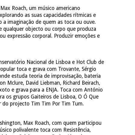
m Max Roach, um músico americano
explorando as suas capacidades rítmicas e
nto a imaginação de quem as toca ou ouve.
ue qualquer objecto ou corpo que produza
 ou expressão corporal. Produzir emoções e
ervatório Nacional de Lisboa e Hot Club de
Popular toca e grava com Trovante, Sérgio
onde estuda teoria de improvisação, bateria
on Mclure, David Liebman, Richard Beirach,
eixoto e grava para a ENJA. Toca com António
gra os grupos Gaiteiros de Lisboa, O Ó Que
or do projecto Tim Tim Por Tim Tum.
ashington, Max Roach, com quem participou
ico polivalente toca com Resistência,