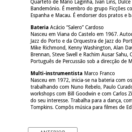
Quarteto de Mário Laginha, Ivan Lins, Dulc
Bandemónio. É membro do grupo Ficções com
Espanha e Macau. É endorser dos pratos e b
B
ateria
Acácio “Salero” Cardoso
Nasceu em Viana do Castelo em 1967. Autodi
Jazz do Porto e da Orquestra de Jazz do Po
Mike Richmond, Kenny Washington, Alan Dawso
Brennan, Steve Swell e Rachim Ausar Sahu, C
Português de Percussão sob a direcção de 
M
ulti-instrumentista
Marco Franco
Nasceu em 1972, inicia-se na bateria com os
trabalhando com Nuno Rebelo, Paulo Curado, 
workshops com Bill Goodwin e com Carlos Zín
do seu interesse. Trabalha para a dança, co
Tompkins. Compôs música para filmes de Ed