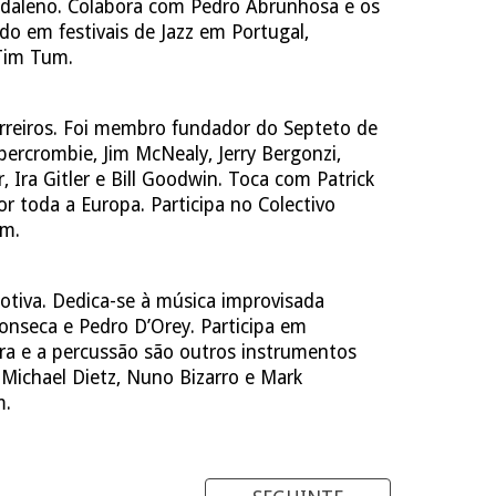
adaleno. Colabora com Pedro Abrunhosa e os
 em festivais de Jazz em Portugal,
 Tim Tum.
rreiros. Foi membro fundador do Septeto de
rcrombie, Jim McNealy, Jerry Bergonzi,
 Ira Gitler e Bill Goodwin. Toca com Patrick
 toda a Europa. Participa no Colectivo
um.
otiva. Dedica-se à música improvisada
onseca e Pedro D’Orey. Participa em
rra e a percussão são outros instrumentos
 Michael Dietz, Nuno Bizarro e Mark
m.