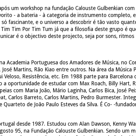
 após um workshop na fundação Calouste Gulbenkian co
orito - a bateria - à categoria de instrumento completo, 
i só fascinante, e o universo a descobrir é tão vasto qua
o Tim Tim Por Tim Tum já que a filosofia deste grupo é q
nicar é o objectivo deste projecto, seja por sons, ritmos
a Academia Portuguesa dos Amadores de Música, no Cons
, José Martins, Rão Kiao entre outros. Na área da Música 
i Veloso, Resistência, etc. Em 1988 parte para Barcelona 
o a oportunidade de estudar com Max Roach, Billy Hart, R
opeias com Maria João, Mário Laginha, Carlos Bica, José P
at, Carlos Barreto, Carlos Martins, Pedro Burmester. Inte
 Quarteto de João Paulo Esteves da Silva. É Co- -fundad
 Portugal desde 1987. Estudou com Alan Dawson, Kenny W
osto 95, na Fundação Calouste Gulbenkian. Sendo um mús