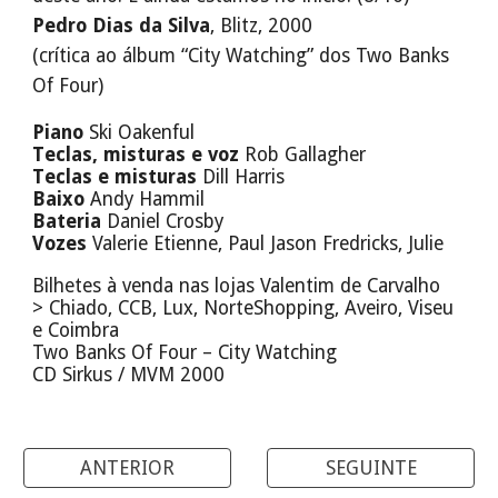
Pedro Dias da Silva
, Blitz, 2000
(crítica ao álbum “City Watching” dos Two Banks
Of Four)
P
iano
Ski Oakenful
T
eclas, misturas e voz
Rob Gallagher
T
eclas e misturas
Dill Harris
B
aixo
Andy Hammil
B
ateria
Daniel Crosby
V
ozes
Valerie Etienne, Paul Jason Fredricks, Julie
Bilhetes à venda nas lojas Valentim de Carvalho
> Chiado, CCB, Lux, NorteShopping, Aveiro, Viseu
e Coimbra
Two Banks Of Four – City Watching
CD Sirkus / MVM 2000
ANTERIOR
SEGUINTE