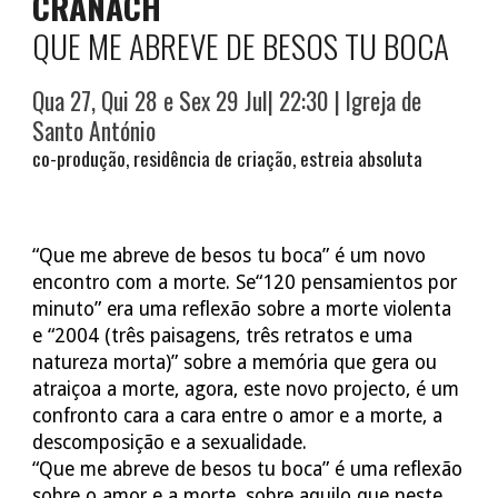
CRANACH
QUE ME ABREVE DE BESOS TU BOCA
Qua 27, Qui 28 e Sex 29
Jul| 22:30 | Igreja de
Santo António
c
o-produção,
r
esidência de criação,
e
streia absoluta
“Que me abreve de besos tu boca” é um novo
encontro com a morte. Se“120 pensamientos por
minuto” era uma reflexão sobre a morte violenta
e “2004 (três paisagens, três retratos e uma
natureza morta)” sobre a memória que gera ou
atraiçoa a morte, agora, este novo projecto, é um
confronto cara a cara entre o amor e a morte, a
descomposição e a sexualidade.
“Que me abreve de besos tu boca” é uma reflexão
sobre o amor e a morte, sobre aquilo que neste