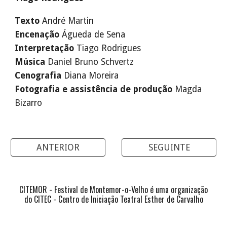
T
exto
André Martin
E
ncenação
Águeda de Sena
I
nterpretação
Tiago Rodrigues
M
úsica
Daniel Bruno Schvertz
C
enografia
Diana Moreira
F
otografia e assistência de produção
Magda
Bizarro
ANTERIOR
SEGUINTE
CITEMOR - Festival de Montemor-o-Velho é uma organização
do CITEC - Centro de Iniciação Teatral Esther de Carvalho