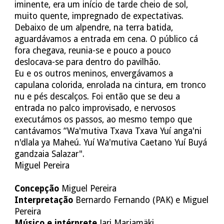
iminente, era um início de tarde cheio de sol,
muito quente, impregnado de expectativas.
Debaixo de um alpendre, na terra batida,
aguardávamos a entrada em cena. O público cá
fora chegava, reunia-se e pouco a pouco
deslocava-se para dentro do pavilhão.
Eu e os outros meninos, envergávamos a
capulana colorida, enrolada na cintura, em tronco
nu e pés descalços. Foi então que se deu a
entrada no palco improvisado, e nervosos
executámos os passos, ao mesmo tempo que
cantávamos “Wa'mutiva Txava Txava Yuí anga'ni
n'dlala ya Maheú. Yuí Wa'mutiva Caetano Yuí Buyá
gandzaia Salazar".
Miguel Pereira
Concepção
Miguel Pereira
Interpretação
Bernardo Fernando (PAK) e Miguel
Pereira
Músico e intérprete
Jari Marjamäki