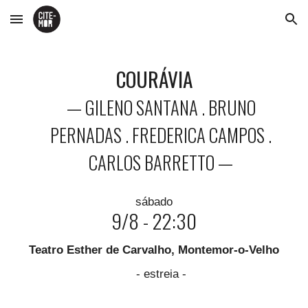
Skip to main content
Skip to navigation
CO
URÁVIA
—
GILENO SANTANA . BRUNO
PERNADAS . FREDERICA CAMPOS .
CARLOS BARRETTO —
sábado
9/8 - 22:30
Teatro Esther de Carvalho
,
Montemor-o-Velho
- estreia -